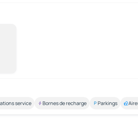
ations service
Bornes de recharge
Parkings
Aire