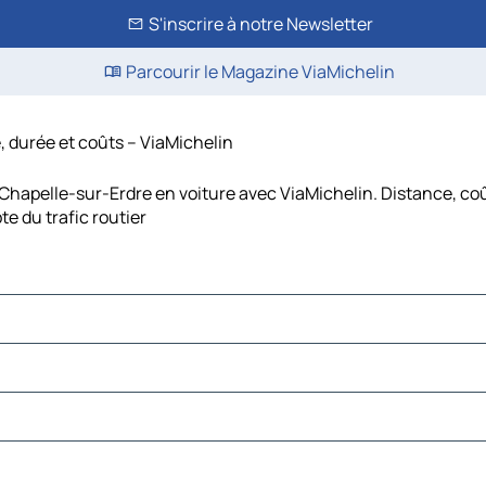
S'inscrire à notre Newsletter
Parcourir le Magazine ViaMichelin
, durée et coûts – ViaMichelin
 Chapelle-sur-Erdre en voiture avec ViaMichelin. Distance, coû
e du trafic routier
ire