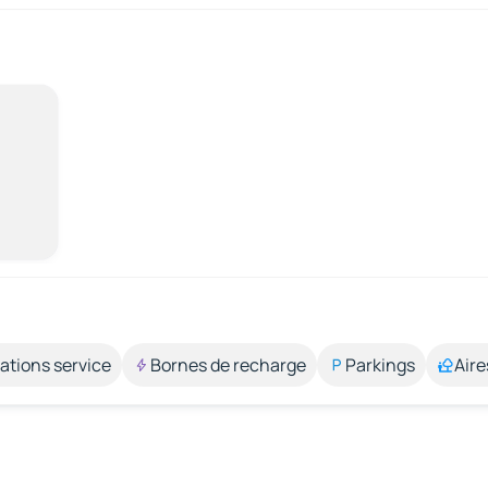
ations service
Bornes de recharge
Parkings
Aire