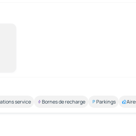
ations service
Bornes de recharge
Parkings
Aire