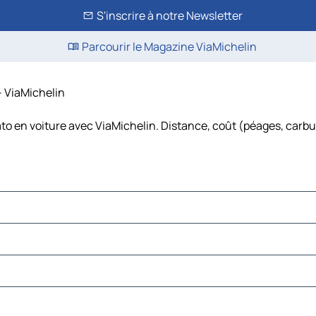
S'inscrire à notre Newsletter
Parcourir le Magazine ViaMichelin
– ViaMichelin
to en voiture avec ViaMichelin. Distance, coût (péages, carbu