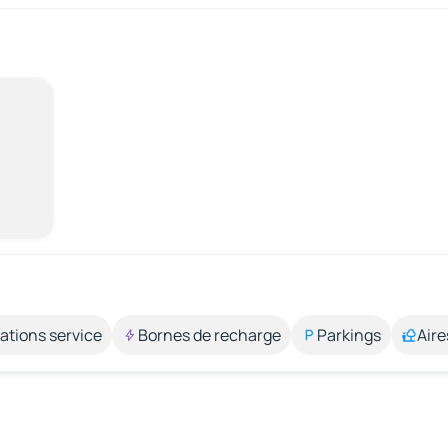
ations service
Bornes de recharge
Parkings
Aire