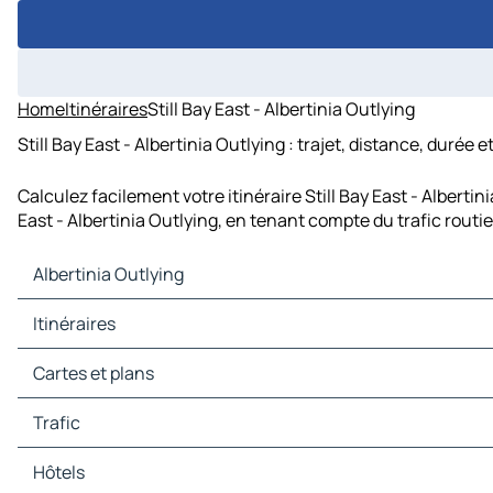
Home
Itinéraires
Still Bay East - Albertinia Outlying
Still Bay East - Albertinia Outlying : trajet, distance, durée 
Calculez facilement votre itinéraire Still Bay East - Alberti
East - Albertinia Outlying, en tenant compte du trafic routie
Albertinia Outlying
Albertinia Outlying Cartes et plans
Itinéraires
Albertinia Outlying Trafic
Albertinia Outlying Hôtels
Itinéraires Albertinia Outlying - Melkhoutfontein
Cartes et plans
Albertinia Outlying Restaurants
Itinéraires Albertinia Outlying - Albertinia
Albertinia Outlying Sites touristiques
Itinéraires Albertinia Outlying - Theronville
Cartes et plans Melkhoutfontein
Trafic
Albertinia Outlying Stations-service
Cartes et plans Albertinia
Albertinia Outlying Parkings
Cartes et plans Theronville
Trafic Melkhoutfontein
Hôtels
Trafic Albertinia