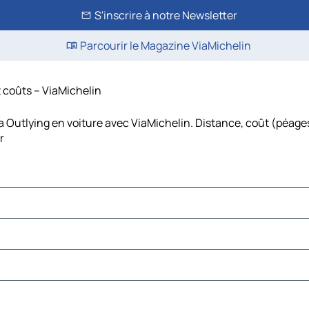
S'inscrire à notre Newsletter
Parcourir le Magazine ViaMichelin
et coûts – ViaMichelin
nia Outlying en voiture avec ViaMichelin. Distance, coût (péages
r