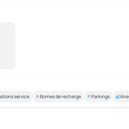
ations service
Bornes de recharge
Parkings
Aire