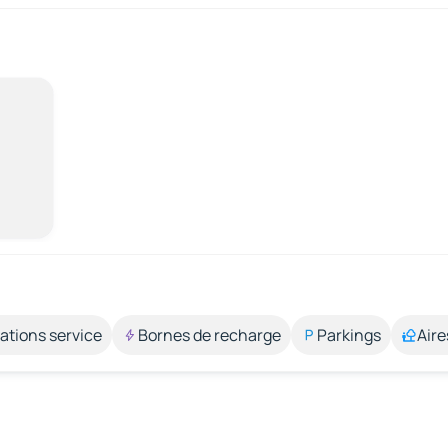
ations service
Bornes de recharge
Parkings
Aire