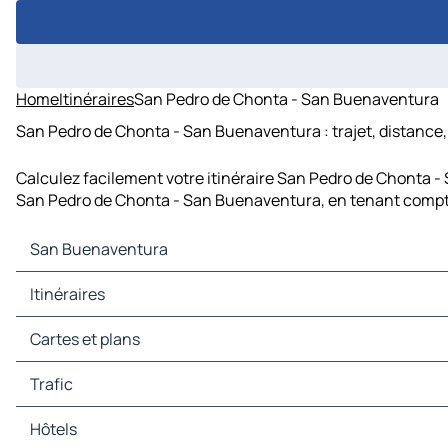
Home
Itinéraires
San Pedro de Chonta - San Buenaventura
San Pedro de Chonta - San Buenaventura : trajet, distance,
Calculez facilement votre itinéraire San Pedro de Chonta -
San Pedro de Chonta - San Buenaventura, en tenant compte
San Buenaventura
San Buenaventura Cartes et plans
Itinéraires
San Buenaventura Trafic
San Buenaventura Hôtels
Itinéraires San Buenaventura - Huacrachuco
Cartes et plans
San Buenaventura Restaurants
Itinéraires San Buenaventura - Canchabamba
San Buenaventura Sites touristiques
Itinéraires San Buenaventura - Sanachgan
Cartes et plans Huacrachuco
Trafic
San Buenaventura Stations-service
Itinéraires San Buenaventura - Pampachacra
Cartes et plans Canchabamba
San Buenaventura Parkings
Cartes et plans Sanachgan
Trafic Huacrachuco
Hôtels
Cartes et plans Pampachacra
Trafic Canchabamba