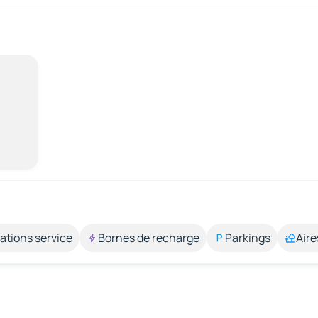
ations service
Bornes de recharge
Parkings
Aire