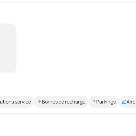
ations service
Bornes de recharge
Parkings
Aire