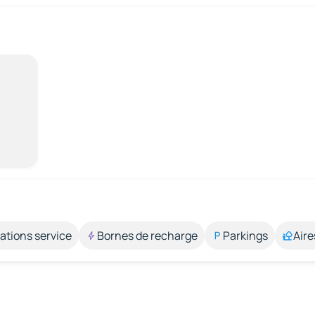
ations service
Bornes de recharge
Parkings
Aire