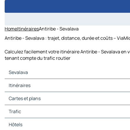
Home
Itinéraires
Antiribe - Sevalava
Antiribe - Sevalava : trajet, distance, durée et coûts – ViaMi
Calculez facilement votre itinéraire Antiribe - Sevalava en 
tenant compte du trafic routier
Sevalava
Sevalava Cartes et plans
Itinéraires
Sevalava Trafic
Sevalava Hôtels
Itinéraires Sevalava - Ambatomivary
Cartes et plans
Sevalava Restaurants
Itinéraires Sevalava - Beampombo II
Sevalava Sites touristiques
Itinéraires Sevalava - Maroviro
Cartes et plans Ambatomivary
Trafic
Sevalava Stations-service
Itinéraires Sevalava - Antiribe
Cartes et plans Beampombo II
Sevalava Parkings
Itinéraires Sevalava - Andriabe
Cartes et plans Maroviro
Trafic Ambatomivary
Hôtels
Cartes et plans Antiribe
Trafic Beampombo II