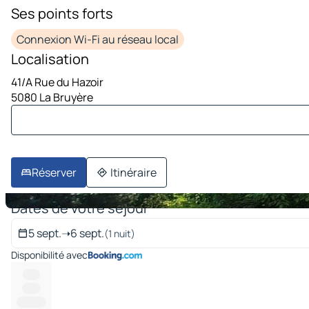
Ses points forts
image 1 sur 10
Connexion Wi-Fi au réseau local
Localisation
41/A Rue du Hazoir
5080 La Bruyère
Réserver
Itinéraire
Dates de votre séjour
5 sept.
➝
6 sept.
(1 nuit)
Disponibilité avec
-----
------
---------