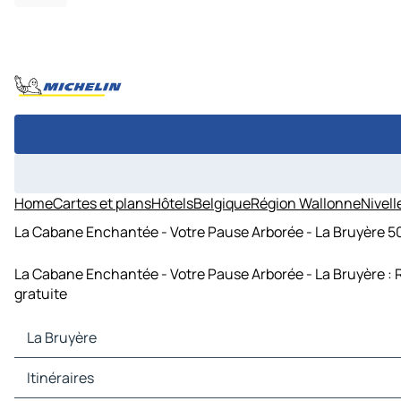
Home
Cartes et plans
Hôtels
Belgique
Région Wallonne
Nivell
La Cabane Enchantée - Votre Pause Arborée - La Bruyère 
La Cabane Enchantée - Votre Pause Arborée - La Bruyère : 
gratuite
La Bruyère
La Bruyère Cartes et plans
Itinéraires
La Bruyère Trafic